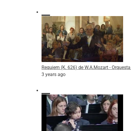
Requiem (K. 626) de W.A.Mozart - Orquesta 
3 years ago