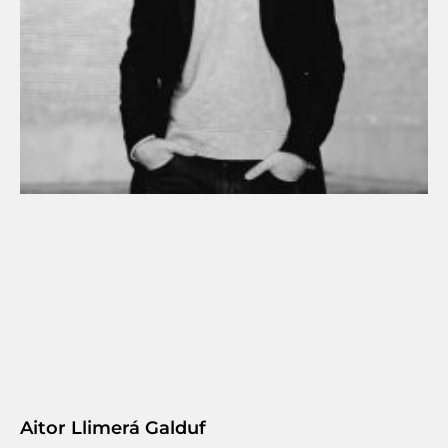
Aitor Llimerá Galduf