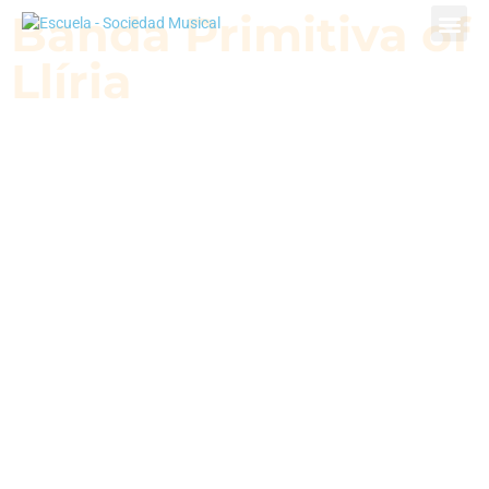
Banda Primitiva of
Llíria
Banda Prim