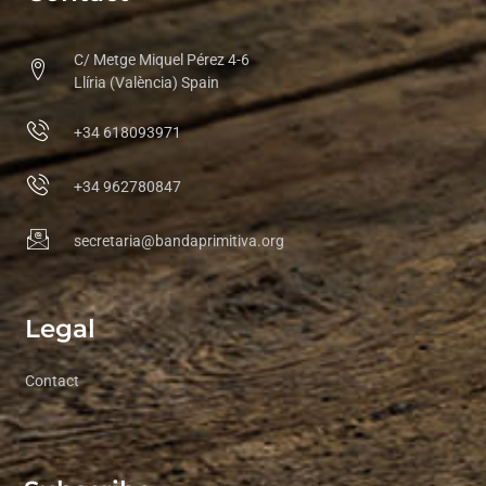
C/ Metge Miquel Pérez 4-6
Llíria (València) Spain
+34 618093971
+34 962780847
secretaria@bandaprimitiva.org
Legal
Contact